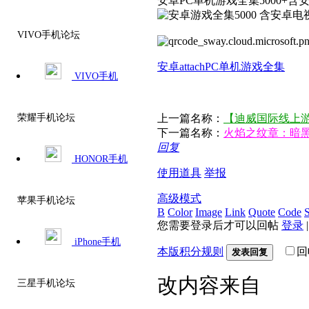
安卓PC单机游戏全集5000+
VIVO手机论坛
安卓
attach
PC
单机游戏
全集
VIVO手机
上一篇名称：
【迪威国际线上游戏账
荣耀手机论坛
下一篇名称：
火焰之纹章：暗黑
回复
HONOR手机
使用道具
举报
高级模式
苹果手机论坛
B
Color
Image
Link
Quote
Code
S
您需要登录后才可以回帖
登录
iPhone手机
本版积分规则
回
发表回复
改内容来自
三星手机论坛