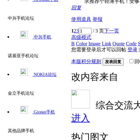
求推荐个轻薄手机！受够了
回复
中兴手机论坛
使用道具
举报
1
2
3
/ 3 页
下一页
高级模式
中兴手机
B
Color
Image
Link
Quote
Code
S
您需要登录后才可以回帖
登录
诺基亚手机论坛
本版积分规则
回
发表回复
改内容来自
NOKIA论坛
金立手机论坛
综合交流
Gionee手机
进入
其他品牌手机
热门图文