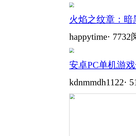
火焰之纹章：暗
happytime
·
773
安卓PC单机游戏
kdnmmdh1122
·
5